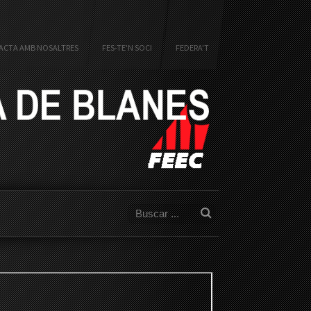
ACTA AMB NOSALTRES
FES-TE'N SOCI
FEDERA'T