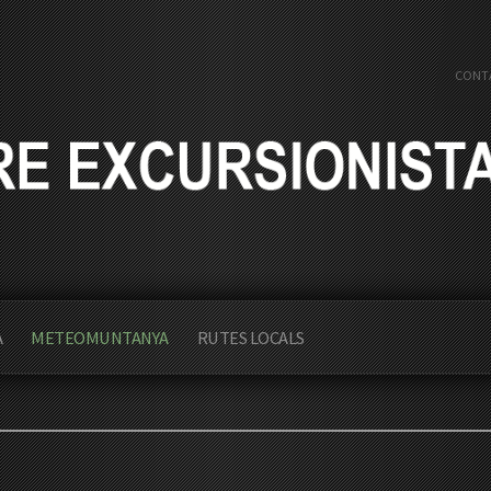
CONT
A
METEOMUNTANYA
RUTES LOCALS